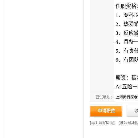
任职资格
1、专科
2、热爱
3、反应
4、具备
5、有责
6、有团
薪资：基本
A: 五险
面试地址：
上海闵行区老沪
申请职位
[
马上填写简历
]
[
该公司其