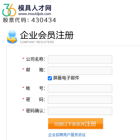
*
公司名称：
*
邮 箱：
屏蔽电子邮件
*
帐 号：
*
密 码：
*
密码确认：
企业招聘用户服务协议